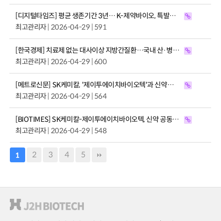
[디지털타임즈] 평균 생존기간 3년… K-제약바이오, 특발성 폐섬유증 임상 확대
최고관리자
| 2026-04-29 | 591
[한국경제] 치료제 없는 대사이상 지방간질환…국내 산·병 머리 맞대 "혁신신약 길을 찾다"
최고관리자
| 2026-04-29 | 600
[메트로신문] SK케미칼, '제이투에이치바이오텍'과 신약개발 업무협약..."대사질환·섬유증 질환 연구"
최고관리자
| 2026-04-29 | 564
[BIOTIMES] SK케미칼-제이투에이치바이오텍, 신약 공동개발 협력 확대
최고관리자
| 2026-04-29 | 548
2
3
4
5
1