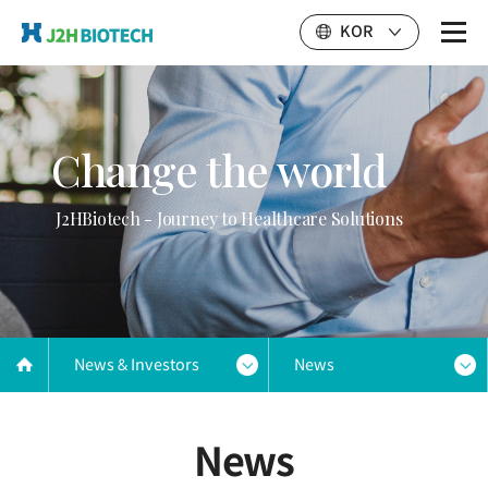
KOR
Change the world
J2HBiotech - Journey to Healthcare Solutions
News & Investors
News
News