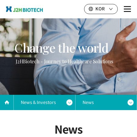
KOR
Change the world
J2HBiotech - Journey to Healthcare Solutions
News & Investors
News
News