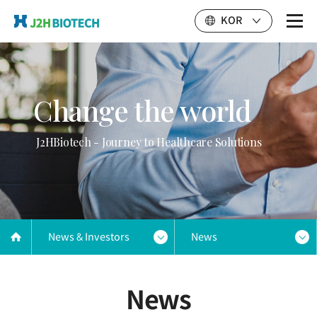
KOR
Change the world
J2HBiotech - Journey to Healthcare Solutions
News & Investors
News
News